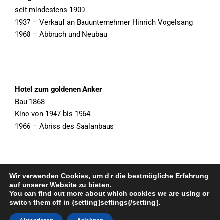
seit mindestens 1900
1937 – Verkauf an Bauunternehmer Hinrich Vogelsang
1968 – Abbruch und Neubau
Hotel zum goldenen Anker
Bau 1868
Kino von 1947 bis 1964
1966 – Abriss des Saalanbaus
Wir verwenden Cookies, um dir die bestmögliche Erfahrung
auf unserer Website zu bieten.
You can find out more about which cookies we are using or
switch them off in {setting]settings{/setting].
Copyright © 2026, Hinrich Heselmeyer - designed by
Suki WordPress Theme